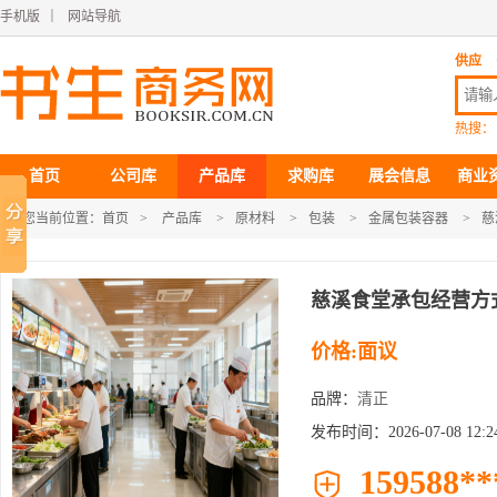
手机版
｜
网站导航
供应
热搜：
首页
公司库
产品库
求购库
展会信息
商业
您当前位置：
首页
>
产品库
>
原材料
>
包装
>
金属包装容器
>
慈
慈溪食堂承包经营方
价格:面议
品牌：
清正
发布时间：2026-07-08 12:24
159588**
