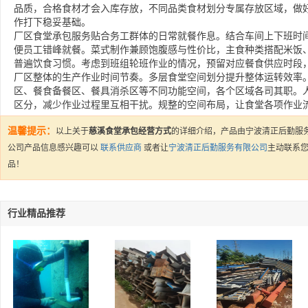
品质，合格食材才会入库存放，不同品类食材划分专属存放区域，做
作打下稳妥基础。
厂区食堂承包服务贴合务工群体的日常就餐作息。结合车间上下班时
便员工错峰就餐。菜式制作兼顾饱腹感与性价比，主食种类搭配米饭
普遍饮食习惯。考虑到班组轮班作业的情况，预留对应餐食供应时段
厂区整体的生产作业时间节奏。多层食堂空间划分提升整体运转效率
区、餐食备餐区、餐具消杀区等不同功能空间，各个区域各司其职。
区分，减少作业过程里互相干扰。规整的空间布局，让食堂各项作业
温馨提示：
以上关于
慈溪食堂承包经营方式
的详细介绍，产品由宁波清正后勤服
公司产品信息感兴趣可以
联系供应商
或者让
宁波清正后勤服务有限公司
主动联系
品！
行业精品推荐