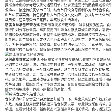
定时，也会结合相关管理要求明确服务标准、安全责任、应急处置相
据巡查给出的参考建议优化运营细节，让食堂运营行为贴合区域餐饮
餐趣味。恰逢传统民俗节日时，结合节日饮食习俗制作对应特色餐食
出节庆家常菜肴。特色餐品融入节日饮食文化内涵，款式贴合大众节
常用餐过程里感受节日氛围，丰富饮食生活趣味。
慈溪食堂承包经营方式
,低温储存技术应用延缓生鲜食材变质速度。
存特性划分存放温度。短期使用的生鲜食材存放常规冷藏区间，需要
监测设备内部温度数值，调整至适配储存标准，借助温控储存方式，
损耗题。职工餐餐标设定结合当地消费水平合理划定。参考周边同类
合，划分不同档次的用餐选择。餐标对应的菜品品类、主食分量、汤
身需求挑选合适餐品。餐标调整前结合物价波动情况综合考量，平稳
承包高校食堂公司电话
,不同季节里食堂餐食搭配会做出相应调整适
汤粥类菜品比例，减少油腻厚重的菜式，搭配应季瓜果蔬菜，帮助就
当增添温补类菜肴，搭配炖煮类餐品，贴合时节身体调养的饮食需求
季新鲜食材入菜，既丰富日常餐桌品类，也顺应自然饮食的搭配规律
耗。蔬菜根茎、瓜果外皮等无变质的边角食材，经过细致处理后可用
类整合调配，搭配配菜制作小炒类菜品。合规合理盘活剩余食材价值
低食材耗用成本，养成节约物资的运营习惯。
食材采购环节是食堂承包运营里基础的一环，整套采购流程有着规范
人数，结合往期用餐消耗数据预估食材需求量，以此拟定采购清单。
单据，查看食材外观、新鲜状态以及储存条件相关情况。食材运送抵