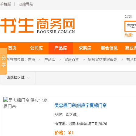
手机版
｜
网站导航
公司
热搜：
首页
公司库
产品库
求购库
展会信息
商业
您当前位置：
首页
>
产品库
>
家居百货
>
家居家纺美容母婴
>
布艺
请选择区域
吴忠棉门帘|供应宁夏棉门帘
品牌：森之诚,,
所在地：穆斯林商贸城二期20-26
价格：￥1