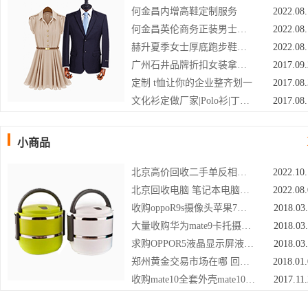
何金昌内增高鞋定制服务
2022.08
何金昌英伦商务正装男士皮鞋
2022.08
赫升夏季女士厚底跑步鞋增高9cm
2022.08
广州石井品牌折扣女装拿货健凡服饰一手时尚库存尾单现货女装分份货源
2017.09
定制 t恤让你的企业整齐划一
2017.08
文化衫定做厂家|Polo衫|丁丁有约
2017.08
小商品
北京高价回收二手单反相机回收佳能5D3单反相机
2022.10
北京回收电脑 笔记本电脑回收 组装机收购
2022.08
收购oppoR9s摄像头苹果7返回排线
2018.03
大量收购华为mate9卡托摄像头收购OPPOR11电池
2018.03
求购OPPOR5液晶显示屏液晶总成排线
2018.03
郑州黄金交易市场在哪 回收黄金厂家
2018.01
收购mate10全套外壳mate10中框支架13510182218
2017.11