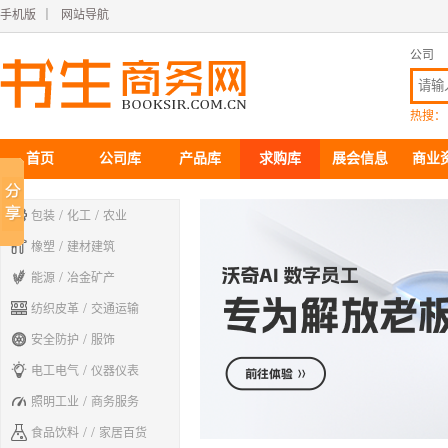
手机版
｜
网站导航
公司
热搜：
首页
公司库
产品库
求购库
展会信息
商业

/
/
包装
化工
农业

/
橡塑
建材建筑

/
能源
冶金矿产

/
纺织皮革
交通运输

/
安全防护
服饰

/
电工电气
仪器仪表

/
照明工业
商务服务

/ /
食品饮料
家居百货