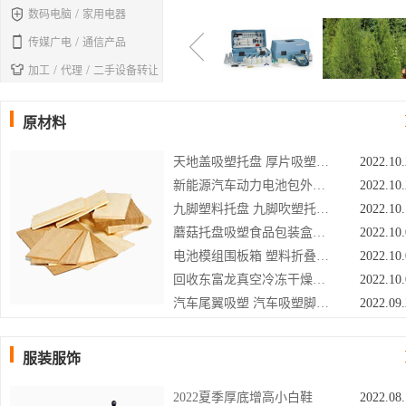

/
数码电脑
家用电器

/
传媒广电
通信产品

/
/
加工
代理
二手设备转让
原材料
天地盖吸塑托盘 厚片吸塑上海周边供应商利久
2022.10
新能源汽车动力电池包外壳 动力电池壳生产厂家广东亚美三兄
2022.10
九脚塑料托盘 九脚吹塑托盘 叉车物流栈板上海利久
2022.10
蘑菇托盘吸塑食品包装盒生产 上海食品吸塑包装利久
2022.10
电池模组围板箱 塑料折叠周转围板箱厂家广东亚美三兄
2022.10
回收东富龙真空冷冻干燥机 食品蔬菜冻干机
2022.10
汽车尾翼吸塑 汽车吸塑脚踏板吸塑内饰件厂家亚美三兄
2022.09
服装服饰
2022夏季厚底增高小白鞋
2022.08