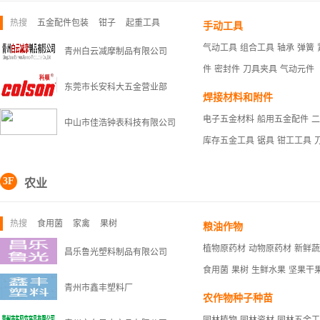
热搜
五金配件包装
钳子
起重工具
手动工具
气动工具
组合工具
轴承
弹簧
青州白云减摩制品有限公司
件
密封件
刀具夹具
气动元件
东莞市长安科大五金营业部
焊接材料和附件
电子五金材料
船用五金配件
二
中山市佳浩钟表科技有限公司
库存五金工具
锯具
钳工工具
3F
农业
热搜
食用菌
家禽
果树
粮油作物
植物原药材
动物原药材
新鲜蔬
昌乐鲁光塑料制品有限公司
食用菌
果树
生鲜水果
坚果干
青州市鑫丰塑料厂
农作物种子种苗