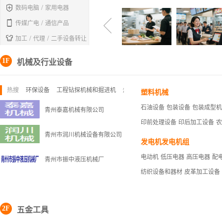

/
数码电脑
家用电器

/
传媒广电
通信产品

/
/
加工
代理
二手设备转让
1F
机械及行业设备
热搜
环保设备
工程钻探机械和掘进机
燃气设备
塑料机械
石油设备
包装设备
包装成型机
青州泰嘉机械有限公司
印前处理设备
印后加工设备
农
青州市润川机械设备有限公司
发电机发电机组
电动机
低压电器
高压电器
配
青州市振中液压机械厂
纺织设备和器材
皮革加工设备
2F
五金工具