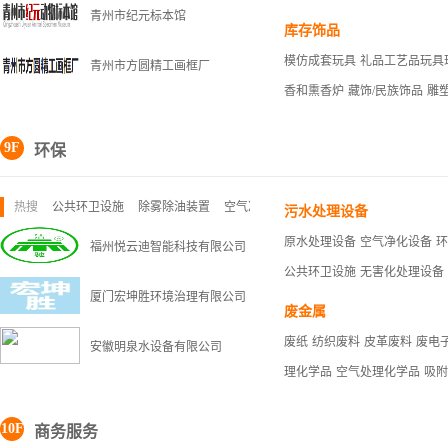
青州市纪元标本馆
库存饰品
模仿成套玩具
礼品工艺品玩具
青州市方圆精工画框厂
香和熏香炉
藏饰/民族饰品
雕
9F
环保
热搜
公共环卫设施
除雾除油装置
空气净化设备
污水处理设备
原水处理设备
空气净化设备
环
福州悦云迪智能科技有限公司
公共环卫设施
无害化处理设备
厦门宏坤胜环境治理有限公司
废金属
废纸
纺织废料
皮革废料
废电
安徽明泉水设备有限公司
理化学品
空气处理化学品
吸附
10F
商务服务