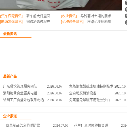
[汽车汽配资讯]
轿车前大灯里面有雾气怎么办
[农业资讯]
马铃薯对土壤的要求有哪些
[能源冶炼资讯]
钢铁冶炼过程产生的废弃物怎么处理
[机械设备资讯]
压路机变速箱用什么油
1
光明学校食堂管理服务商
2026.08.07
UPE耐低温弹簧密封圈/轴孔用耐磨损泛塞封/食品级灌装机密封圈
2025.10.
最新资讯
龙华工地食堂管理模式
2026.08.07
免蒸馏免酸碱废机油提炼设备
2025.10.
坪山单位食堂管理价格
2026.08.07
液压油去味脱色 毛油去味脱色 黑柴油去味脱色
2025.10.
东莞工地食堂管理价格
2026.08.07
无异味环保废油炼柴油设备
2025.10.
深汕区食堂管理公司电话
2026.08.07
新乡市免酸碱废油再生技术
2025.10.
龙岗企业食堂管理报价
2026.08.07
多功能废润滑油再生设备
2025.10.
福田单位食堂管理哪里有
2026.08.07
供应废机油提炼柴油技术
2025.10.
最新产品
深圳企业食堂管理服务团队
2026.08.07
免酸碱连续生产废油加工设备
2025.10.
广东餐饮管理服务团队
2026.08.07
免蒸馏免酸碱废机油精制技术
2025.10.
泗阳物业食堂服务电话
2026.08.07
全自动废机油设备
2025.10.
徐州工厂食堂外包联系电话
2026.08.07
免蒸馏免酸碱不用硅胶沙白土废机油处理技术
2025.10.
泉山幼儿园食堂管理找哪家
2026.08.07
全自动废机油再生基础油设备
2025.10.
轿车前大灯里面有雾气怎么办
2024.07.16
马铃薯对土壤的要求有哪些
202
泉山团餐配送联系电话
2026.08.07
废机油脱色剂
2025.10.
企业报道
汽车发电机为什么要保养
2024.07.12
种红薯的季节是什么时候
202
徐州盒饭配送报价
2026.08.07
新乡市兴源能源技术有限公司废机油脱色设备
2025.10.
皮革制品怎么防潮防霉
2024.07.09
花生什么时候种植合适
202