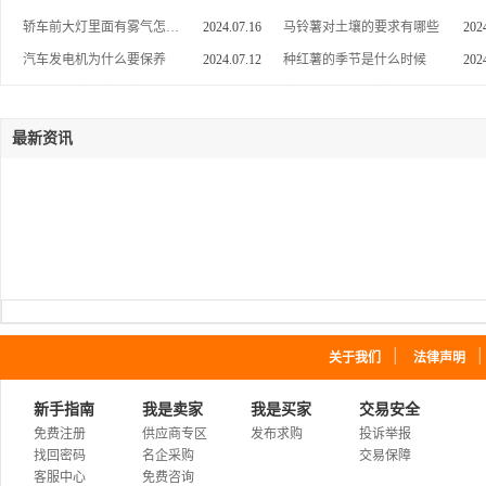
泗阳职工食堂管理电话
2026.08.07
新乡市废油再生基础油技术免酸洗除异味
2025.10.
江苏外包工厂食堂哪家好
轿车前大灯里面有雾气怎么办
2026.08.07
2024.07.16
马铃薯对土壤的要求有哪些
新乡市小炼油设备质量优价格低
2025.10.
202
泉山学校食堂管理多少钱
2026.08.07
免酸碱除异味柴油提炼方法
2025.10.
汽车发电机为什么要保养
2024.07.12
种红薯的季节是什么时候
202
徐州工地食堂托管联系电话
2026.08.07
多功能环保基础油设备
2025.10.
皮革制品怎么防潮防霉
2024.07.09
花生什么时候种植合适
202
南通员工食堂供应电话
2026.08.07
常温不加热轮胎油塑料油提炼柴油技术
2025.10.
宿迁外包工地食堂哪里找
2026.08.07
全自动环保废机油炼油设备
2025.10.
最新资讯
光明学校食堂管理服务商
2026.08.07
龙华工地食堂管理模式
2026.08.07
坪山单位食堂管理价格
2026.08.07
东莞工地食堂管理价格
2026.08.07
深汕区食堂管理公司电话
2026.08.07
龙岗企业食堂管理报价
2026.08.07
福田单位食堂管理哪里有
2026.08.07
深圳企业食堂管理服务团队
2026.08.07
｜
关于我们
法律声明
广东餐饮管理服务团队
2026.08.07
泗阳物业食堂服务电话
2026.08.07
新手指南
我是卖家
我是买家
交易安全
徐州工厂食堂外包联系电话
2026.08.07
免费注册
供应商专区
发布求购
投诉举报
泉山幼儿园食堂管理找哪家
2026.08.07
找回密码
名企采购
交易保障
泉山团餐配送联系电话
2026.08.07
客服中心
免费咨询