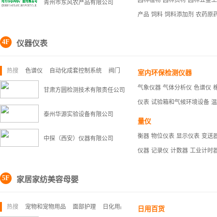
园林植物
园林资材
园林五金工
青州市东风农产品有限公司
产品
饲料
饲料添加剂
农药原
4F
仪器仪表
热搜
色谱仪
自动化成套控制系统
阀门
室内环保检测仪器
气象仪器
气体分析仪
色谱仪
甘肃方圆检测技术有限责任公司
仪表
试验箱和气候环境设备
温
泰州华源实验设备有限公司
量仪
衡器
物位仪表
显示仪表
变送
中探（西安）仪器有限公司
仪器
记录仪
计数器
工业计时
5F
家居家纺美容母婴
热搜
宠物和宠物用品
面部护理
日化用品
日用百货