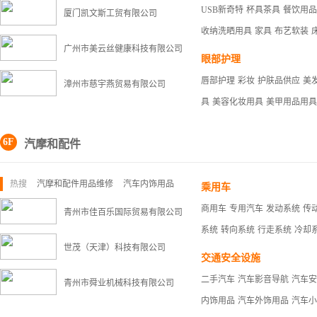
USB新奇特
杯具茶具
餐饮用品
厦门凯文斯工贸有限公司
收纳洗晒用具
家具
布艺软装
广州市美云丝健康科技有限公司
眼部护理
唇部护理
彩妆
护肤品供应
美
漳州市慈宇燕贸易有限公司
具
美容化妆用具
美甲用品用具
6F
汽摩和配件
热搜
汽摩和配件用品维修
汽车内饰用品
冷却系统
乘用车
商用车
专用汽车
发动系统
传
青州市佳百乐国际贸易有限公司
系统
转向系统
行走系统
冷却
世茂（天津）科技有限公司
交通安全设施
二手汽车
汽车影音导航
汽车安
青州市舜业机械科技有限公司
内饰用品
汽车外饰用品
汽车小