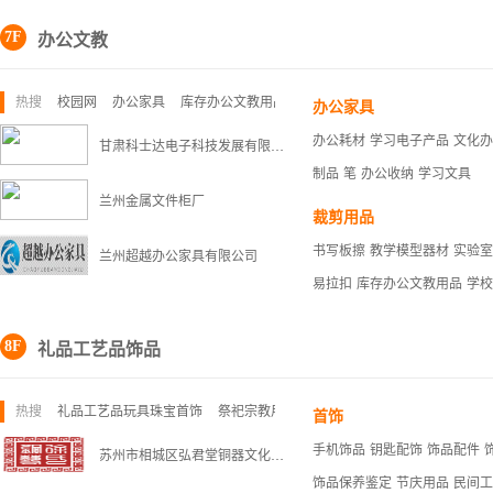
7F
办公文教
热搜
校园网
办公家具
库存办公文教用品
办公家具
办公耗材
学习电子产品
文化办
甘肃科士达电子科技发展有限公司
制品
笔
办公收纳
学习文具
兰州金属文件柜厂
裁剪用品
书写板擦
教学模型器材
实验室
兰州超越办公家具有限公司
易拉扣
库存办公文教用品
学校
8F
礼品工艺品饰品
热搜
礼品工艺品玩具珠宝首饰
祭祀宗教用品
节庆用品
首饰
手机饰品
钥匙配饰
饰品配件
苏州市相城区弘君堂铜器文化研究院
饰品保养鉴定
节庆用品
民间工