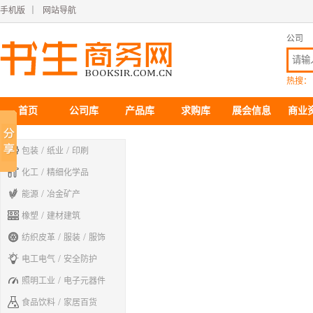
手机版
｜
网站导航
公司
热搜：
首页
公司库
产品库
求购库
展会信息
商业

/
/
包装
纸业
印刷

/
化工
精细化学品

/
能源
冶金矿产

/
橡塑
建材建筑

/
/
纺织皮革
服装
服饰

/
电工电气
安全防护

/
照明工业
电子元器件

/
食品饮料
家居百货