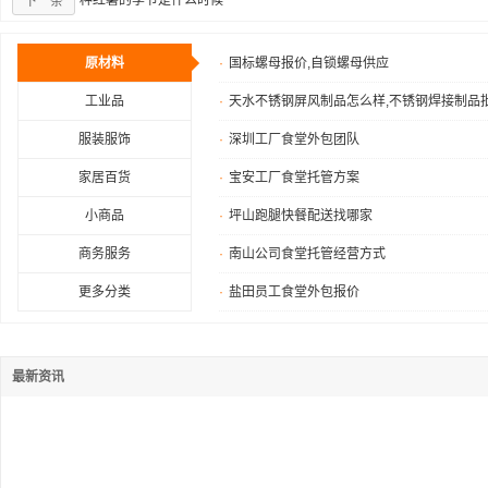
·
种红薯的季节是什么时候
下一条
原材料
·
国标螺母报价,自锁螺母供应
工业品
·
天水不锈钢屏风制品怎么样,不锈钢焊接制品
服装服饰
·
深圳工厂食堂外包团队
家居百货
·
宝安工厂食堂托管方案
小商品
·
坪山跑腿快餐配送找哪家
商务服务
·
南山公司食堂托管经营方式
更多分类
·
盐田员工食堂外包报价
最新资讯