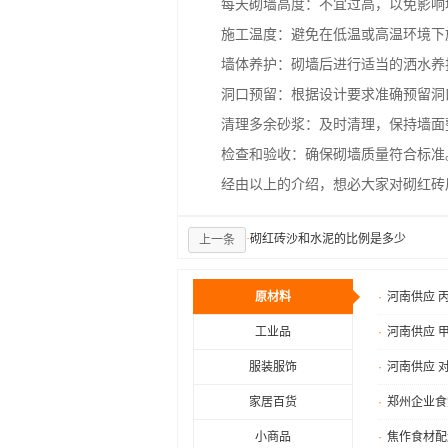
每天砌墙高度：不宜过高，以免影响
施工温度：避免在低温或高温环境下
墙体养护：砌墙后进行适当的洒水养
洞口预留：根据设计要求准确预留洞
清理多余砂浆：及时清理，保持墙面
检查和验收：确保砌墙质量符合标准
经由以上的介绍，想必大家对砌红砖后
·
砌红砖沙和水泥的比例是多少
上一条
原材料
·
河南供应 丙
工业品
·
河南供应 甲
服装服饰
·
河南供应 对
家居百货
·
郑州企业食
小商品
·
焦作食材配