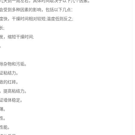
天到一周左右，具体时间取决于以下几个因素。
受到多种因素的影响，包括以下几点：
快，干燥时间相对较短;温度低则反之;
;
，缩短干燥时间;
。
除杂物和污垢。
证粘结力。
致的红砖。
，提高粘结力。
证墙体稳定。
薄。
性。
性能。