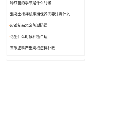
·
种红薯的季节是什么时候
·
混凝土搅拌机定期保养需要注意什么
·
皮革制品怎么防潮防霉
·
花生什么时候种植合适
·
玉米肥料严重烧根怎样补救