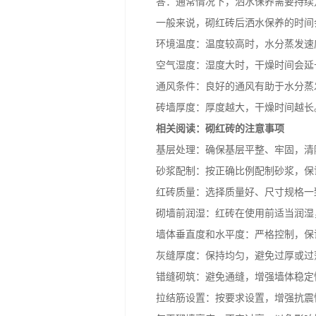
答：通常情况下，洒水保养需要持续几
一般来说，砌红砖后洒水保养的时间会
环境温度：温度较高时，水分蒸发速度
空气湿度：湿度大时，干燥时间会延长
通风条件：良好的通风有助于水分蒸发
砖墙厚度：厚度越大，干燥时间越长
相关阅读：砌红砖的注意事项
基层处理：确保基层平整、牢固，清
砂浆配制：按正确比例配制砂浆，保
红砖质量：选择质量好、尺寸规格一
砌墙前润湿：红砖在使用前适当润湿
墙体垂直度和水平度：严格控制，保
灰缝厚度：保持均匀，避免过厚或过
错缝砌筑：避免通缝，增强墙体稳定
拉结筋设置：按要求设置，增强抗震