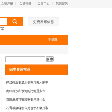
会员注册
｜
会员登录
｜
会员中心
｜
忘记密码
免费发布信息
红军
手机站
同类资讯推荐
·
砌红砖后要洒水保养几天才能干
·
砌红砖沙和水泥的比例是多少
·
双眼皮吊顶安装需要注意什么
·
石膏板接缝怎么处理才不会开裂