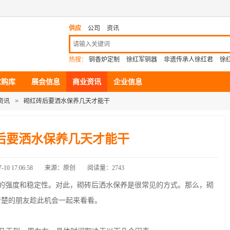
供应
公司
资讯
热搜：
铜香炉定制
徐红军铜器
非遗传承人徐红君
徐
求购库
展会信息
商业资讯
企业信息
资讯
>
砌红砖后要洒水保养几天才能干
后要洒水保养几天才能干
10 17:06:58
来源：原创
阅读量：2743
强度和稳定性。对此，砌砖后洒水保养是很常见的方式。那么，砌
清楚的朋友趁此机会一起来看看。