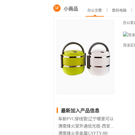
5F
小商品
|
|
办公文教
数码电脑
办公家
菏泽实
最新加入产品信息
阜新PVC穿线管|辽宁哪里可以
渭南烽火室外通信光缆-西安唯苑
渭南烽火非金属GYFTY-8B