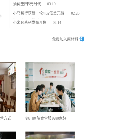
油价重回5元时代
03.19
小马智行获新一轮4.62亿美元融
02.26
资，丰田领投4亿
小米10系列发布开售
02.14
快递收取的注意事项
02.10

免费加入原材料
孙宇晨巴菲特晚餐
02.07
企友通慧抖销全国渠道大会圆
06.14
满落幕
壮志凌云，一鼓作气 企友通慧
06.14
抖销开启渠道交流大会
瑞幸咖啡暴跌宣布停牌
04.08
联合国总部宣布腾讯为 合作伙
04.01
伴
Udesk C+轮融资2.5亿
03.25
油价重回5元时代
03.19
小马智行获新一轮4.62亿美元融
02.26
资，丰田领投4亿
小米10系列发布开售
02.14
营方式
铜川医院食堂服务哪家好
快递收取的注意事项
02.10
孙宇晨巴菲特晚餐
02.07