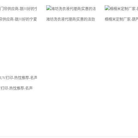
帘供应商-银川好的宁夏
潍坊洗衣液代理商|实惠的洁劲
榻榻米定制厂家-葫
V打印-热忱推荐-名声