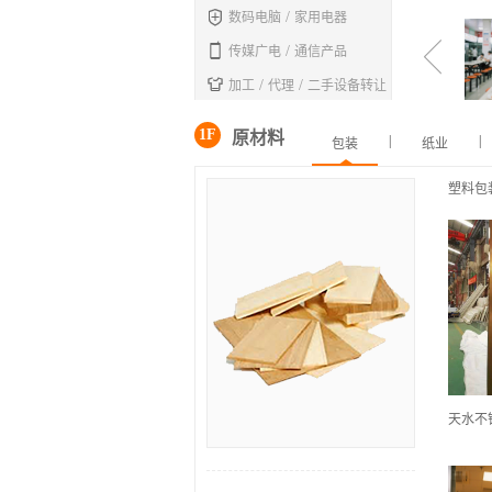

/
数码电脑
家用电器

/
传媒广电
通信产品

/
/
加工
代理
二手设备转让
1F
原材料
|
|
包装
纸业
塑料包
天水不