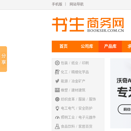
手机版
｜
网站导航
首页
公司库
产品库

/
/
包装
纸业
印刷

/
化工
精细化学品

/
能源
冶金矿产

/
橡塑
建材建筑

/
/
纺织皮革
服装
服饰

/
电工电气
安全防护

/
照明工业
电子元器件

/
食品饮料
家居百货