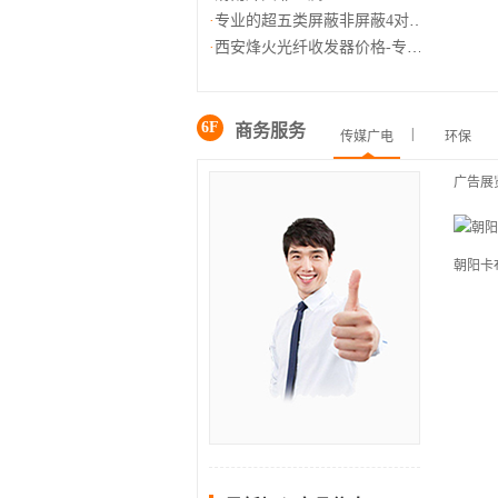
专业的超五类屏蔽非屏蔽4对双绞
西安烽火光纤收发器价格-专业的
6F
商务服务
|
传媒广电
环保
广告展
朝阳卡