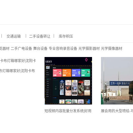
|
|
|
交通运输
二手设备转让
库存积压
览器材
二手广电设备
舞台设备
专业音响录音设备
光学摄影器材
光学摄像器材
布灯箱哪家好|沈阳卡布
短视频内容批量分发系统|好用
展会用的大型喷绘-