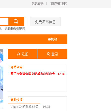
忘记密码
｜
“防诈骗”专区
免费发布信息
队
盒饭快餐配送哪里有
学校食堂托管经营方式
手机站


注册
登录
网站公告
厦门市创建全国文明城市应知应会
12.14
企友通慧抖销全国渠道大会圆
06.14
满落幕
壮志凌云，一鼓作气 企友通慧
06.14
抖销开启渠道交流大会
瑞幸咖啡暴跌宣布停牌
04.08
联合国总部宣布腾讯为 合作伙
04.01
商业快报
伴
Udesk C+轮融资2.5亿
03.25