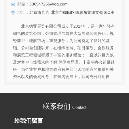
邮箱：
306947266@qq.com
地址：
北京市县县-北京市朝阳区四惠东龙源文创园C座
北京德亚展览有限公司成立于2014年，是一家年轻有
朝气的展览公司；公司管理层曾在大型展览公司任职，视
野前卫、理解市场，重视服务，为公司奠定了良好的基
础。公司自创建以来，在组织招展、项目策划、会议服务
和展览工程领域积累了丰富的服务经验；一直以的目光以
及对客户市场需求的了解,凭借着严谨、丰富的办会组展经
验，为企业客户和地方政府有关部门因地制宜的提供相关
资讯以及的会曷艮务。在国内会展上，我司充分利用自
身......
查看详情
联系我们
Contact
给我们留言