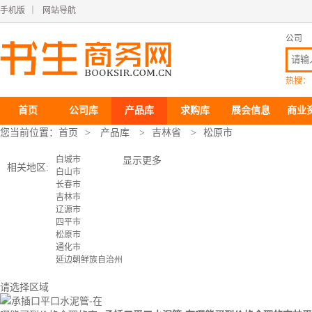
手机版
｜
网站导航
公司
热搜：
首页
公司库
产品库
求购库
展会信息
商业
您当前位置：
首页
>
产品库
>
吉林省
>
松原市
白城市
显示更多
相关地区:
白山市
长春市
吉林市
辽源市
四平市
松原市
通化市
延边朝鲜族自治州
请选择区域