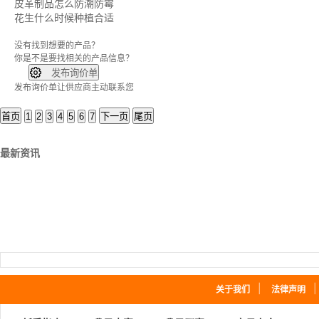
皮革制品怎么防潮防霉
花生什么时候种植合适
没有找到想要的产品？
你是不是要找
相关的产品信息？

发布询价单
发布询价单让供应商主动联系您
首页
1
2
3
4
5
6
7
下一页
尾页
最新资讯
｜
关于我们
法律声明