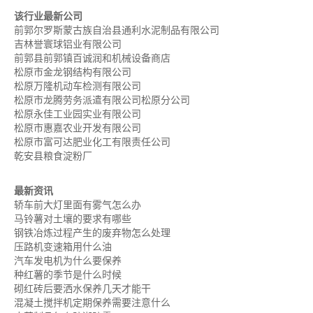
该行业最新公司
前郭尔罗斯蒙古族自治县通利水泥制品有限公司
吉林誉寰球铝业有限公司
前郭县前郭镇百诚润和机械设备商店
松原市金龙钢结构有限公司
松原万隆机动车检测有限公司
松原市龙腾劳务派遣有限公司松原分公司
松原永佳工业园实业有限公司
松原市惠嘉农业开发有限公司
松原市富可达肥业化工有限责任公司
乾安县粮食淀粉厂
最新资讯
轿车前大灯里面有雾气怎么办
马铃薯对土壤的要求有哪些
钢铁冶炼过程产生的废弃物怎么处理
压路机变速箱用什么油
汽车发电机为什么要保养
种红薯的季节是什么时候
砌红砖后要洒水保养几天才能干
混凝土搅拌机定期保养需要注意什么