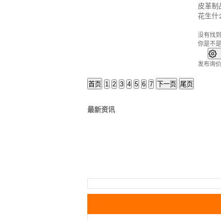
皮革制
花生什
没有找
你是不

发布询
首页
1
2
3
4
5
6
7
下一页
尾页
最新资讯