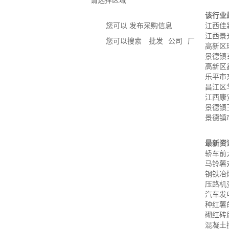
请选择区域
该行业
您可以 发布采购信息
江西佳
江西景
您可以搜索
批发
公司
厂
高新区
景德镇
高新区
乐平市
昌江区
江西康
景德镇
景德镇
最新资
轿车前
马铃薯
钢铁冶
压路机
汽车发
种红薯
砌红砖
混凝土