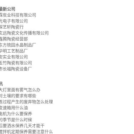
最新公司
霖炭业科技有限公司
光电子有限公司
琛艺轩陶瓷行
玄远陶瓷文化传播有限公司
鑫腾陶瓷经营部
东方琉园水晶制品厂
华明工艺制品厂
安实业有限公司
玉竹陶瓷有限公司
市长福陶瓷设备厂
讯
大灯里面有雾气怎么办
对土壤的要求有哪些
炼过程产生的废弃物怎么处理
变速箱用什么油
电机为什么要保养
的季节是什么时候
后要洒水保养几天才能干
搅拌机定期保养需要注意什么