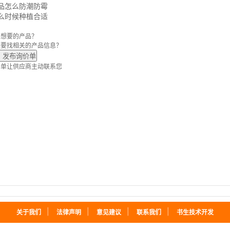
品怎么防潮防霉
么时候种植合适
到想要的产品？
是要找
相关的产品信息？
发布询价单
价单让供应商主动联系您
｜
｜
｜
｜
关于我们
法律声明
意见建议
联系我们
书生技术开发