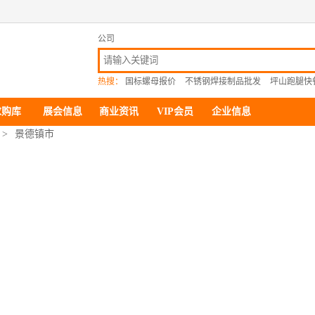
公司
热搜：
国标螺母报价
不锈钢焊接制品批发
坪山跑腿快
求购库
展会信息
商业资讯
VIP会员
企业信息
>
景德镇市