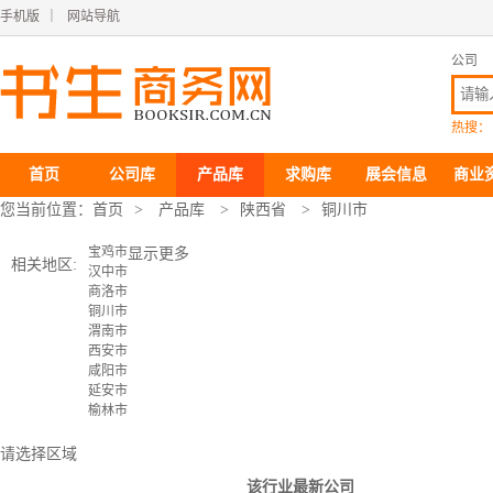
手机版
｜
网站导航
公司
热搜：
首页
公司库
产品库
求购库
展会信息
商业
您当前位置：
首页
>
产品库
>
陕西省
>
铜川市
宝鸡市
显示更多
相关地区:
汉中市
商洛市
铜川市
渭南市
西安市
咸阳市
延安市
榆林市
请选择区域
该行业最新公司