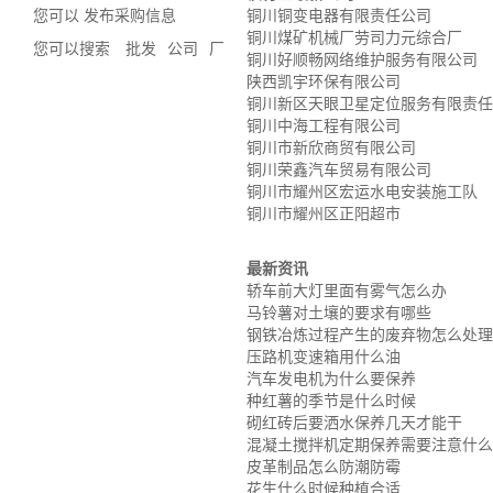
您可以 发布采购信息
铜川铜变电器有限责任公司
铜川煤矿机械厂劳司力元综合厂
您可以搜索
批发
公司
厂
铜川好顺畅网络维护服务有限公司
陕西凯宇环保有限公司
铜川新区天眼卫星定位服务有限责任
铜川中海工程有限公司
铜川市新欣商贸有限公司
铜川荣鑫汽车贸易有限公司
铜川市耀州区宏运水电安装施工队
铜川市耀州区正阳超市
最新资讯
轿车前大灯里面有雾气怎么办
马铃薯对土壤的要求有哪些
钢铁冶炼过程产生的废弃物怎么处理
压路机变速箱用什么油
汽车发电机为什么要保养
种红薯的季节是什么时候
砌红砖后要洒水保养几天才能干
混凝土搅拌机定期保养需要注意什么
皮革制品怎么防潮防霉
花生什么时候种植合适