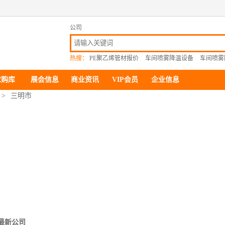
公司
热搜：
PE聚乙烯管材报价
车间喷雾降温设备
车间喷雾
求购库
展会信息
商业资讯
VIP会员
企业信息
>
三明市
最新公司