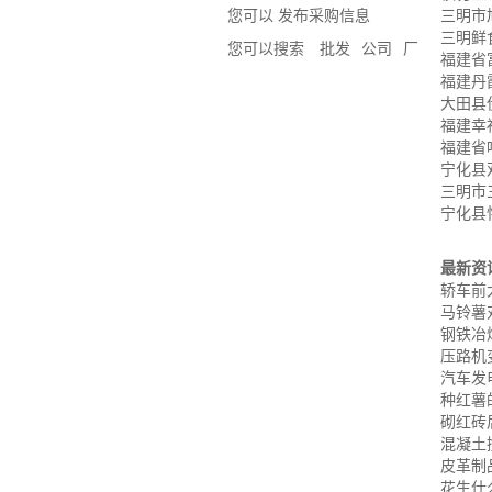
您可以 发布采购信息
三明市
三明鲜
您可以搜索
批发
公司
厂
福建省
福建丹
大田县
福建幸
福建省
宁化县
三明市
宁化县
最新资
轿车前
马铃薯
钢铁冶
压路机
汽车发
种红薯
砌红砖
混凝土
皮革制
花生什