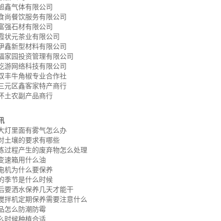
旭鑫气体有限公司
食尚餐饮服务有限公司
富强石材有限公司
霞状元茶业有限公司
伊鑫新型材料有限公司
福家园投资管理有限公司
吃游网络科技有限公司
双丰牛角椒专业合作社
三元区鑫客家特产商行
怀土农副产品商行
讯
大灯里面有雾气怎么办
对土壤的要求有哪些
炼过程产生的废弃物怎么处理
变速箱用什么油
电机为什么要保养
的季节是什么时候
后要洒水保养几天才能干
搅拌机定期保养需要注意什么
品怎么防潮防霉
么时候种植合适