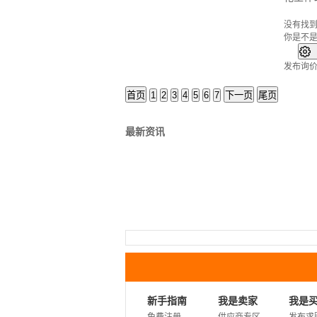
没有找
你是不

发布询
首页
1
2
3
4
5
6
7
下一页
尾页
最新资讯
新手指南
我是卖家
我是