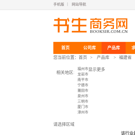
手机版
｜
网站导航
首页
公司库
产品库
您当前位置：
首页
>
产品库
>
福建省
福州市
显示更多
相关地区:
龙岩市
南平市
宁德市
莆田市
泉州市
三明市
厦门市
漳州市
请选择区域
该行业