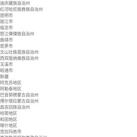
迪庆藏族自治州
红河哈尼族彝族自治州
昆明市
丽江市
临沧市
怒江傈僳族自治州
曲靖市
思茅市
文山壮族苗族自治州
西双版纳傣族自治州
玉溪市
昭通市
新疆
阿克苏地区
阿勒泰地区
巴音郭楞蒙古自治州
博尔塔拉蒙古自治州
昌吉回族自治州
哈密地区
和田地区
喀什地区
克拉玛依市