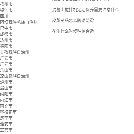
扬州市
混凝土搅拌机定期保养需要注意什么
镇江市
四川
皮革制品怎么防潮防霉
阿坝藏族羌族自治州
巴中市
花生什么时候种植合适
成都市
达州市
德阳市
甘孜藏族自治州
广安市
广元市
乐山市
凉山彝族自治州
泸州市
眉山市
绵阳市
内江市
南充市
攀枝花市
遂宁市
雅安市
宜宾市