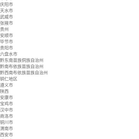
庆阳市
天水市
武威市
张掖市
贵州
安顺市
毕节市
贵阳市
六盘水市
黔东南苗族侗族自治州
黔南布依族苗族自治州
黔西南布依族苗族自治州
铜仁地区
遵义市
陕西
安康市
宝鸡市
汉中市
商洛市
铜川市
渭南市
西安市