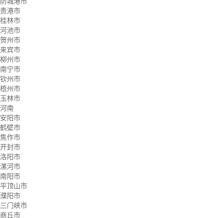
防城港市
贵港市
桂林市
河池市
贺州市
来宾市
柳州市
南宁市
钦州市
梧州市
玉林市
河南
安阳市
鹤壁市
焦作市
开封市
洛阳市
漯河市
南阳市
平顶山市
濮阳市
三门峡市
商丘市