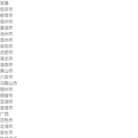
安徽
安庆市
蚌埠市
亳州市
巢湖市
池州市
滁州市
阜阳市
合肥市
淮北市
淮南市
黄山市
六安市
马鞍山市
宿州市
铜陵市
芜湖市
宣城市
广西
百色市
北海市
崇左市