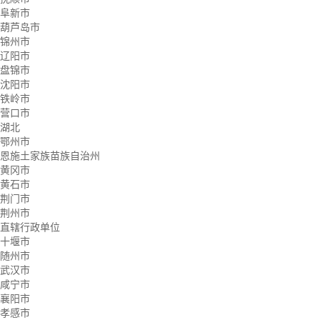
阜新市
葫芦岛市
锦州市
辽阳市
盘锦市
沈阳市
铁岭市
营口市
湖北
鄂州市
恩施土家族苗族自治州
黄冈市
黄石市
荆门市
荆州市
直辖行政单位
十堰市
随州市
武汉市
咸宁市
襄阳市
孝感市