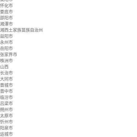
怀化市
娄底市
邵阳市
湘潭市
湘西土家族苗族自治州
益阳市
永州市
岳阳市
张家界市
株洲市
山西
长治市
大同市
晋城市
晋中市
临汾市
吕梁市
朔州市
太原市
忻州市
阳泉市
运城市