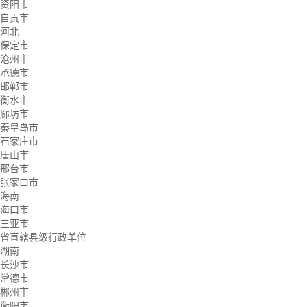
资阳市
自贡市
河北
保定市
沧州市
承德市
邯郸市
衡水市
廊坊市
秦皇岛市
石家庄市
唐山市
邢台市
张家口市
海南
海口市
三亚市
省直辖县级行政单位
湖南
长沙市
常德市
郴州市
衡阳市