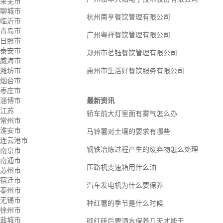
莱芜市
聊城市
杭州南亨餐饮管理有限公司
临沂市
青岛市
广州粤祥餐饮管理有限公司
日照市
泰安市
郑州市茗钰餐饮管理有限公司
威海市
潍坊市
惠州市生活好餐饮服务有限公司
烟台市
枣庄市
淄博市
最新资讯
江苏
轿车前大灯里面有雾气怎么办
常州市
淮安市
马铃薯对土壤的要求有哪些
连云港市
钢铁冶炼过程产生的废弃物怎么处理
南京市
南通市
压路机变速箱用什么油
苏州市
宿迁市
汽车发电机为什么要保养
泰州市
无锡市
种红薯的季节是什么时候
徐州市
盐城市
砌红砖后要洒水保养几天才能干