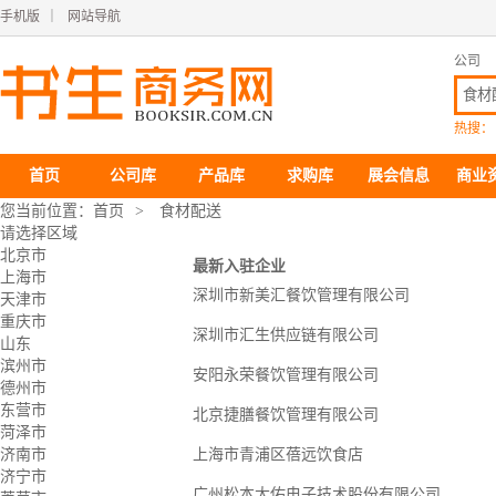
手机版
｜
网站导航
公司
热搜：
首页
公司库
产品库
求购库
展会信息
商业
您当前位置：
首页
>
食材配送
请选择区域
北京市
最新入驻企业
上海市
深圳市新美汇餐饮管理有限公司
天津市
重庆市
深圳市汇生供应链有限公司
山东
滨州市
安阳永荣餐饮管理有限公司
德州市
东营市
北京捷膳餐饮管理有限公司
菏泽市
济南市
上海市青浦区蓓远饮食店
济宁市
广州松本大佑电子技术股份有限公司