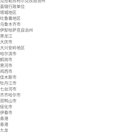
克孜勒苏柯尔克孜自治州
直辖行政单位
塔城地区
吐鲁番地区
乌鲁木齐市
伊犁哈萨克自治州
黑龙江
大庆市
大兴安岭地区
哈尔滨市
鹤岗市
黑河市
鸡西市
佳木斯市
牡丹江市
七台河市
齐齐哈尔市
双鸭山市
绥化市
伊春市
香港
香港
九龙