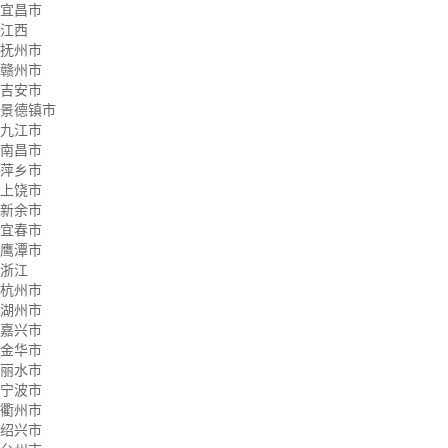
宜昌市
江西
抚州市
赣州市
吉安市
景德镇市
九江市
南昌市
萍乡市
上饶市
新余市
宜春市
鹰潭市
浙江
杭州市
湖州市
嘉兴市
金华市
丽水市
宁波市
衢州市
绍兴市