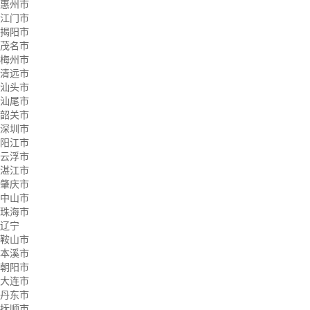
惠州市
江门市
揭阳市
茂名市
梅州市
清远市
汕头市
汕尾市
韶关市
深圳市
阳江市
云浮市
湛江市
肇庆市
中山市
珠海市
辽宁
鞍山市
本溪市
朝阳市
大连市
丹东市
抚顺市