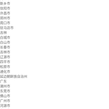
新乡市
信阳市
许昌市
郑州市
周口市
驻马店市
吉林
白城市
白山市
长春市
吉林市
辽源市
四平市
松原市
通化市
延边朝鲜族自治州
广东
潮州市
东莞市
佛山市
广州市
河源市