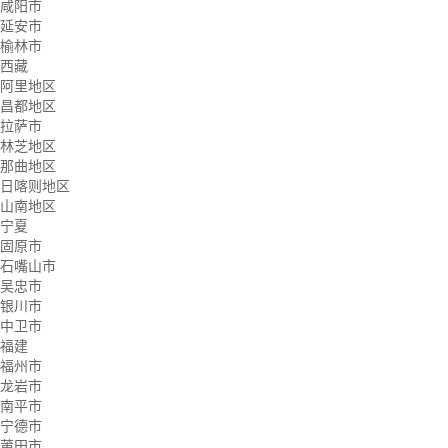
咸阳市
延安市
榆林市
西藏
阿里地区
昌都地区
拉萨市
林芝地区
那曲地区
日喀则地区
山南地区
宁夏
固原市
石嘴山市
吴忠市
银川市
中卫市
福建
福州市
龙岩市
南平市
宁德市
莆田市