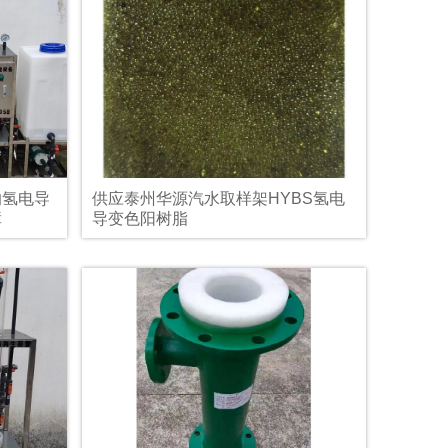
的氢电导
供应泰州华源汽水取样架HYBS氢电
障
导变色阳树脂