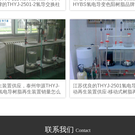
的THYJ-2501-2氢导交换柱
HYBS氢电导变色阳树脂品牌
置厂家推荐
装置供应，泰州华源THYJ-
江苏优良的THYJ-2501氢电
-2氢电导树脂再生装置销量怎么
动再生装置供应-移动式树脂
如何
联系我们
Contact