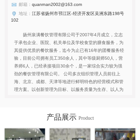
邮箱：
quanman2002@163.com
地址：
江苏省扬州市邗江区-经济开发区吴洲东路198号
102
扬州泉满餐饮管理有限公司于2007年4月成立，立志
于承包企业、医院、机关单位及学校食堂的膳食服务，为
其提供优质的餐饮服务，迄今为止已有16年的团餐服务经
验，目前公司拥有员工350余人，其中等级厨师50人，营
养师6人，已经承接项目30余个，是一家综合实力较为强
劲的餐饮管理有限公司。 公司多次组织管理人员前往上
海、北京、成都、天津等地进行鲜明特色的经营模式和管
理方案。以创新管理为目标、以服务质量为生存、以人为
本、以服务理念为宗旨，从而不断提供企业整体素质，大
力发展事业单位、学校、医院等膳食服务的领域。 公司一
直秉承“守法经营、诚信经营、规模经营、永续经营”的经
产品展示
Product
营理念，以“人无我有，人有我优，务实为根，诚信为
本”的服务宗旨，不断追求完善与进步。...
查看详情