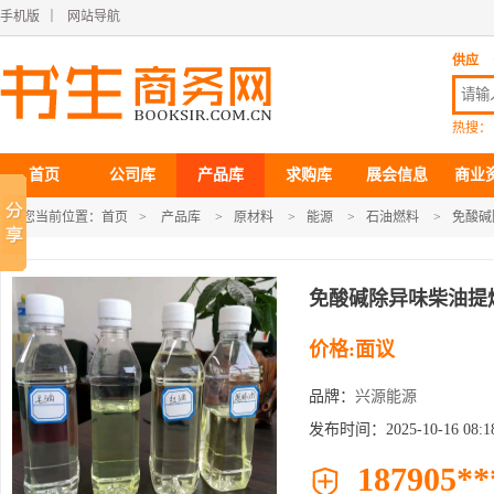
手机版
｜
网站导航
供应
热搜：
首页
公司库
产品库
求购库
展会信息
商业
您当前位置：
首页
>
产品库
>
原材料
>
能源
>
石油燃料
>
免酸碱
免酸碱除异味柴油提
价格:面议
品牌：
兴源能源
发布时间：2025-10-16 08:18
187905**
