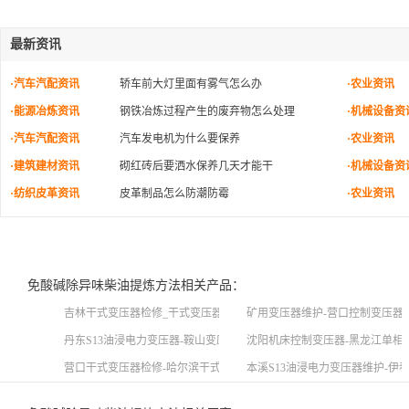
最新资讯
·汽车汽配资讯
轿车前大灯里面有雾气怎么办
·农业资讯
·能源冶炼资讯
钢铁冶炼过程产生的废弃物怎么处理
·机械设备资
·汽车汽配资讯
汽车发电机为什么要保养
·农业资讯
·建筑建材资讯
砌红砖后要洒水保养几天才能干
·机械设备资
·纺织皮革资讯
皮革制品怎么防潮防霉
·农业资讯
免酸碱除异味柴油提炼方法相关产品：
吉林干式变压器检修_干式变压器厂家
矿用变压器维护-营口控制变压器
丹东S13油浸电力变压器-鞍山变压器维护-辽宁变压器维护
沈阳机床控制变压器-黑龙江单相
营口干式变压器检修-哈尔滨干式变压器维修-大庆干式变压器维修
本溪S13油浸电力变压器维护-伊