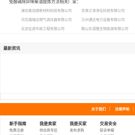
免酸碱除异味柴油提炼方法相关厂家：
潍坊奥润德新材料科技有限公司
甘肃兰净净化科技有限公司
河北福瑞达燃气调压器有限公司
兰州通达电力设备有限公司
北京征途市政工程有限公司
鞍山东淏隆生物能源有限公司
最新资讯
｜
关于我们
法律声明
新手指南
我是卖家
我是买家
交易安全
免费注册
供应商专区
发布求购
投诉举报