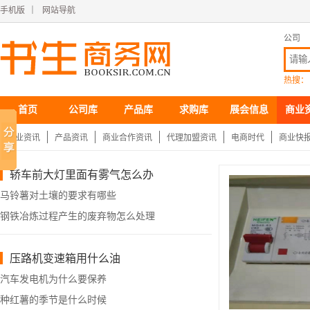
手机版
｜
网站导航
公司
热搜：
首页
公司库
产品库
求购库
展会信息
商业
企业资讯
产品资讯
商业合作资讯
代理加盟资讯
电商时代
商业快
轿车前大灯里面有雾气怎么办
马铃薯对土壤的要求有哪些
钢铁冶炼过程产生的废弃物怎么处理
压路机变速箱用什么油
汽车发电机为什么要保养
种红薯的季节是什么时候