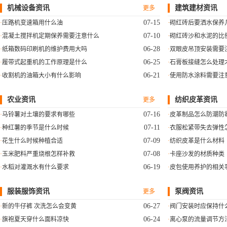
机械设备资讯
建筑建材资讯
更多
07-15
压路机变速箱用什么油
砌红砖后要洒水保养
07-10
混凝土搅拌机定期保养需要注意什么
砌红砖沙和水泥的比
06-28
纸箱数码印刷机的维护费用大吗
双眼皮吊顶安装需要
06-25
履带式起重机的工作原理是什么
石膏板接缝怎么处理
06-21
收割机的油箱大小有什么影响
使用防水涂料需要注
农业资讯
纺织皮革资讯
更多
07-16
马铃薯对土壤的要求有哪些
皮革制品怎么防潮防
07-11
种红薯的季节是什么时候
衣服松紧带失去弹性
07-09
花生什么时候种植合适
纺织皮革是什么材料
07-08
玉米肥料严重烧根怎样补救
卡座沙发的材质种类
06-19
水稻对灌溉水有什么要求
皮包使用养护的相关
服装服饰资讯
泵阀资讯
更多
06-27
新的牛仔裤 次洗怎么会变黄
阀门安装时应保持什
06-24
旗袍夏天穿什么面料凉快
离心泵的流量调节方