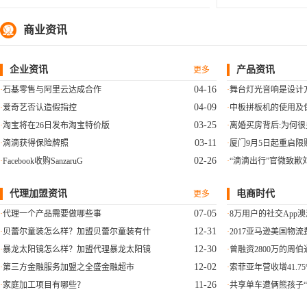
商业资讯

企业资讯
产品资讯
更多
04-16
石基零售与阿里云达成合作
舞台灯光音响是设计
04-09
爱奇艺否认造假指控
中板拼板机的使用及
03-25
淘宝将在26日发布淘宝特价版
离婚买房背后:为何
03-11
滴滴获得保险牌照
厦门9月5日起重启
02-26
Facebook收购SanzaruG
“滴滴出行”官微致歉
代理加盟资讯
电商时代
更多
07-05
代理一个产品需要做哪些事
8万用户的社交App
12-31
贝蕾尔童装怎么样？加盟贝蕾尔童装有什
2017亚马逊美国物
12-30
暴龙太阳镜怎么样？加盟代理暴龙太阳镜
曾融资2800万的周
12-02
第三方金融服务加盟之全盛金融超市
索菲亚年营收增41.7
11-26
家庭加工项目有哪些？
共享单车遭俩熊孩子“