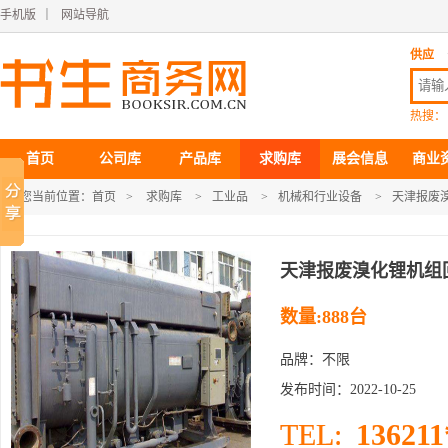
手机版
｜
网站导航
供应
热搜：
首页
公司库
产品库
求购库
展会信息
商业
您当前位置：
首页
>
求购库
>
工业品
>
机械和行业设备
>
天津报废
天津报废溴化锂机组
数量:888台
品牌：不限
发布时间：2022-10-25
136211
TEL: