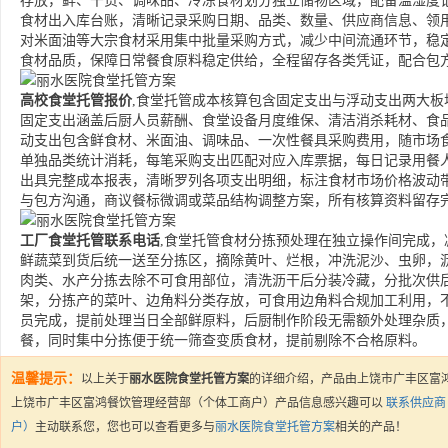
存放，鲜、干货、调味品、冷冻食材划分独立储物区域，配备温湿度
食材出入库台账，清晰记录采购日期、品类、数量、供应商信息、领
对米面油等大宗食材采用集中批量采购方式，减少中间流通环节，稳
食材品质，保障日常餐食原料稳定供给，全程留存各类凭证，配合包
高校食堂托管报价
,食堂托管成本核算包含固定支出与浮动支出两大
固定支出涵盖后厨人员薪酬、食堂设备月度维保、清洁消杀耗材、食
动支出包含鲜食材、米面油、调味品、一次性餐具采购费用，随市场
单独品类统计消耗，每笔采购支出匹配对应入库票据，每日记录用餐
出具完整成本报表，清晰罗列各项支出明细，标注食材市场价格波动
与包方沟通，商议餐标微调或菜品结构调整方案，所有核算资料留存
工厂食堂托管联系电话
,食堂托管食材分拣预处理在独立操作间完成
鲜蔬菜到货后统一送至分拣区，摘除黄叶、烂根，冲洗泥沙、虫卵，
肉类、水产分拣去除不可食用部位，清洗沥干后分装冷藏，分批次供
架，分拣产的菜叶、边角料分类存放，可食用边角料合规加工利用，
员完成，提前处理当日全部鲜原料，后厨制作阶段无需额外处理杂质
餐，同时集中分拣便于统一筛查变质食材，提前剔除不合格原料。
温馨提示：
以上关于
丽水医院食堂托管方案
的详细介绍，产品由上饶市广丰区富
上饶市广丰区富鸿餐饮管理经营部（个体工商户）产品信息感兴趣可以
联系供应
户）
主动联系您，您也可以查看更多与
丽水医院食堂托管方案
相关的产品！