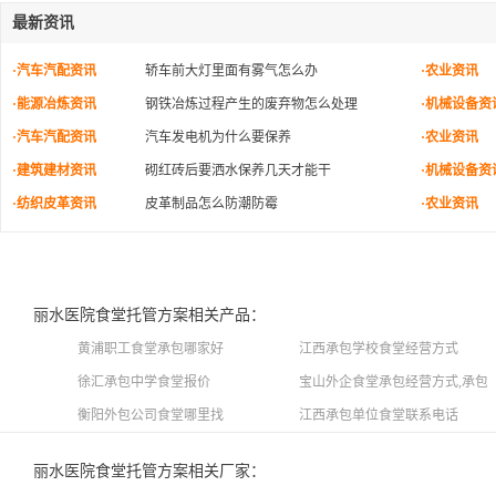
最新资讯
·汽车汽配资讯
轿车前大灯里面有雾气怎么办
·农业资讯
·能源冶炼资讯
钢铁冶炼过程产生的废弃物怎么处理
·机械设备资
·汽车汽配资讯
汽车发电机为什么要保养
·农业资讯
·建筑建材资讯
砌红砖后要洒水保养几天才能干
·机械设备资
·纺织皮革资讯
皮革制品怎么防潮防霉
·农业资讯
丽水医院食堂托管方案相关产品：
黄浦职工食堂承包哪家好
江西承包学校食堂经营方式
徐汇承包中学食堂报价
宝山外企食堂承包经营方式,承包
衡阳外包公司食堂哪里找
江西承包单位食堂联系电话
丽水医院食堂托管方案相关厂家：