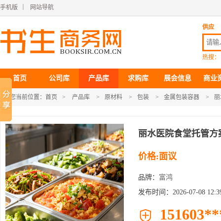
手机版
｜
网站导航
供应
热搜：
首页
公司库
产品库
求购库
展会信息
商业
您当前位置：
首页
>
产品库
>
原材料
>
包装
>
金属包装容器
>
丽
丽水医院食堂托管方
价格:面议
品牌：
富鸿
发布时间：2026-07-08 12:39
151603**
