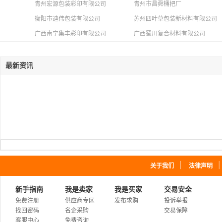
青州宏源包装彩印有限公司
青州市昌舜桶把厂
衡阳市迪伟包装有限公司
苏州四叶草包装新材料有限公司
广西南宁集丰彩印有限公司
广西蜀川复合材料有限公司
最新资讯
｜
关于我们
法律声明
新手指南
我是卖家
我是买家
交易安全
免费注册
供应商专区
发布求购
投诉举报
找回密码
名企采购
交易保障
客服中心
免费咨询