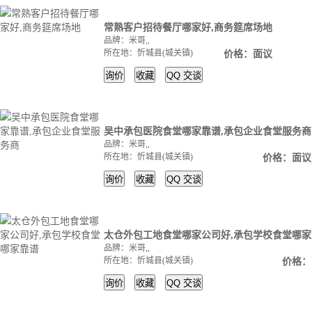
常熟客户招待餐厅哪家好,商务筵席场地
品牌：米哥,,
所在地：忻城县(城关镇)
价格：面议
询价
收藏
QQ
交谈
吴中承包医院食堂哪家靠谱,承包企业食堂服务商
品牌：米哥,,
所在地：忻城县(城关镇)
价格：面议
询价
收藏
QQ
交谈
太仓外包工地食堂哪家公司好,承包学校食堂哪家
品牌：米哥,,
所在地：忻城县(城关镇)
价格：
询价
收藏
QQ
交谈