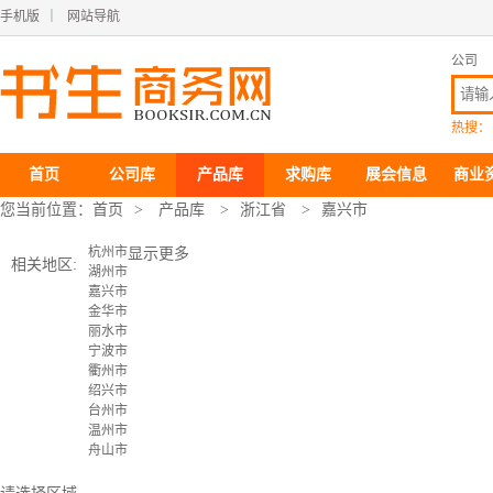
手机版
｜
网站导航
公司
热搜：
首页
公司库
产品库
求购库
展会信息
商业
您当前位置：
首页
>
产品库
>
浙江省
>
嘉兴市
杭州市
显示更多
相关地区:
湖州市
嘉兴市
金华市
丽水市
宁波市
衢州市
绍兴市
台州市
温州市
舟山市