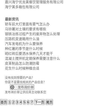
嘉兴海宁优龙美餐饮管理服务有限公司
海宁美多箱包有限公司
最新资讯
轿车前大灯里面有雾气怎么办
马铃薯对土壤的要求有哪些
钢铁冶炼过程产生的废弃物怎么处理
压路机变速箱用什么油
汽车发电机为什么要保养
种红薯的季节是什么时候
砌红砖后要洒水保养几天才能干
混凝土搅拌机定期保养需要注意什么
皮革制品怎么防潮防霉
花生什么时候种植合适
没有找到想要的产品？
你是不是要找
相关的产品信息？

发布询价单
发布询价单让供应商主动联系您
首页
1
2
3
4
5
6
7
下一页
尾页