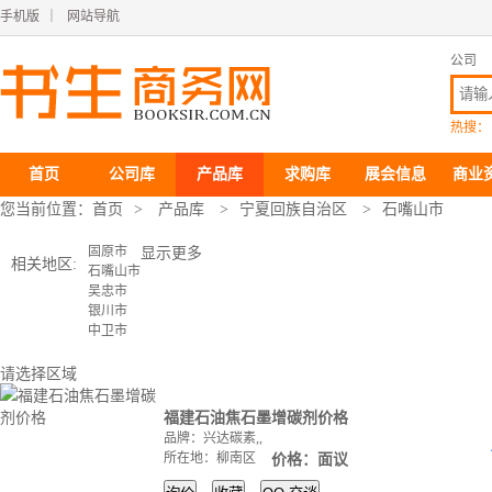
手机版
｜
网站导航
公司
热搜：
首页
公司库
产品库
求购库
展会信息
商业
您当前位置：
首页
>
产品库
>
宁夏回族自治区
>
石嘴山市
固原市
显示更多
相关地区:
石嘴山市
吴忠市
银川市
中卫市
请选择区域
福建石油焦石墨增碳剂价格
品牌：兴达碳素,,
所在地：柳南区
价格：面议