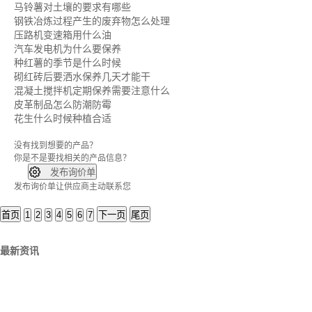
马铃薯对土壤的要求有哪些
钢铁冶炼过程产生的废弃物怎么处理
压路机变速箱用什么油
汽车发电机为什么要保养
种红薯的季节是什么时候
砌红砖后要洒水保养几天才能干
混凝土搅拌机定期保养需要注意什么
皮革制品怎么防潮防霉
花生什么时候种植合适
没有找到想要的产品？
你是不是要找
相关的产品信息？

发布询价单
发布询价单让供应商主动联系您
首页
1
2
3
4
5
6
7
下一页
尾页
最新资讯