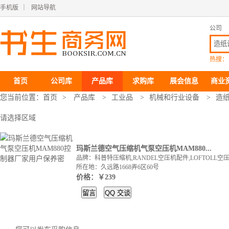
手机版
｜
网站导航
公司
热搜：
首页
公司库
产品库
求购库
展会信息
商业
您当前位置：
首页
>
产品库
>
工业品
>
机械和行业设备
>
造
请选择区域
玛斯兰德空气压缩机气泵空压机MAM880...
品牌：科普特压缩机,RANDEL空压机配件,LOFTOLL空
所在地：久远路1668弄6区60号
价格：￥239
留言
QQ
交谈