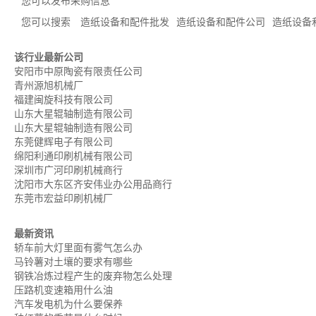
您可以
发布采购信息
您可以搜索
造纸设备和配件批发
造纸设备和配件公司
造纸设备
该行业最新公司
安阳市中原陶瓷有限责任公司
青州源旭机械厂
福建闽旋科技有限公司
山东大星辊轴制造有限公司
山东大星辊轴制造有限公司
东莞健辉电子有限公司
绵阳利通印刷机械有限公司
深圳市广河印刷机械商行
沈阳市大东区齐安伟业办公用品商行
东莞市宏益印刷机械厂
最新资讯
轿车前大灯里面有雾气怎么办
马铃薯对土壤的要求有哪些
钢铁冶炼过程产生的废弃物怎么处理
压路机变速箱用什么油
汽车发电机为什么要保养