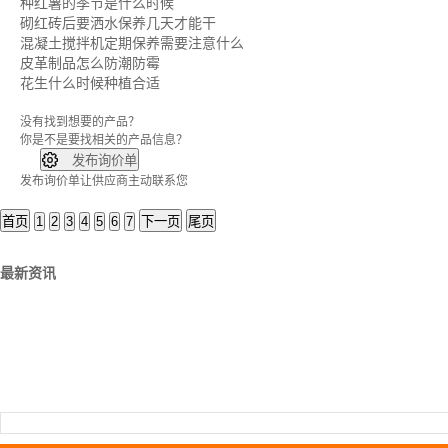
种红薯的季节是什么时候
砌红砖后要洒水保养几天才能干
混凝土搅拌机定期保养需要注意什么
皮革制品怎么防潮防霉
花生什么时候种植合适
没有找到想要的产品？
你是不是要找
相关的产品信息？

发布询价单
发布询价单让供应商主动联系您
首页
1
2
3
4
5
6
7
下一页
尾页
最新资讯