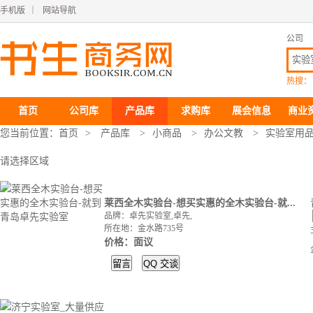
手机版
｜
网站导航
公司
热搜：
首页
公司库
产品库
求购库
展会信息
商业
您当前位置：
首页
>
产品库
>
小商品
>
办公文教
>
实验室用
请选择区域
莱西全木实验台-想买实惠的全木实验台-就...
品牌：卓先实验室,卓先,
所在地：金水路735号
价格：面议
留言
QQ
交谈