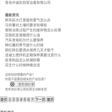
青岛中诚实验室设备有限公司
最新资讯
轿车前大灯里面有雾气怎么办
马铃薯对土壤的要求有哪些
钢铁冶炼过程产生的废弃物怎么处理
压路机变速箱用什么油
汽车发电机为什么要保养
种红薯的季节是什么时候
砌红砖后要洒水保养几天才能干
混凝土搅拌机定期保养需要注意什么
皮革制品怎么防潮防霉
花生什么时候种植合适
没有找到想要的产品？
你是不是要找
相关的产品信息？

发布询价单
发布询价单让供应商主动联系您
首页
1
2
3
4
5
6
7
下一页
尾页