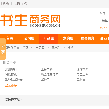
手机版
｜
网站导航
公司
热搜：
首页
公司库
产品库
求购库
展会信息
商业
您当前位置：
首页
>
产品库
>
原材料
>
橡塑
相关子类:
通用塑料
工程塑料
改性塑料
合成橡胶
热塑性弹性体
再生塑料
塑料板塑料卷
塑料片
塑料管
塑料篷布
塑料焊条
泡沫塑料
显示更多
塑料建材
汽车用塑胶制品
工农业用塑料制品
塑料机械
废橡胶
橡胶板
轮胎
橡胶气囊
橡胶片
请选择区域
农业用橡胶制品
塑胶零件配件
有机玻璃制品
合成材料助剂
家用塑料制品