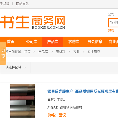
手机版
｜
网站导航
公司
热搜：
首页
公司库
产品库
求购库
展会信息
商业
您当前位置：
首页
>
产品库
>
原材料
>
农业
>
农业用具
请选择区域
银黑反光膜生产_高品质银黑反光膜哪里有供.
品牌：丰嘉,,
所在地：高柳镇前后寨村
价格：面议