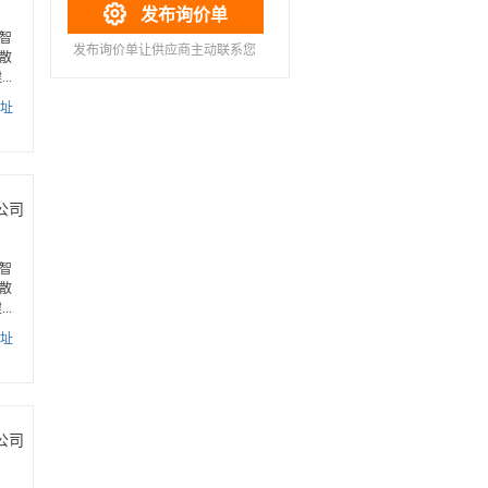

发布询价单
智
发布询价单让供应商主动联系您
散
..
址
公司
智
散
..
址
公司