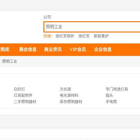
公司
热搜：
徐红军铜炉
徐红军
新款薰炉
求购库
展会信息
商业资讯
VIP会员
企业信息
照明工业
白炽灯
冷光源
专门用途灯具
灯具配附件
电光源材料
插头
二手照明器材
库存照明器材
手电筒