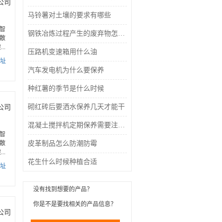
公司
马铃薯对土壤的要求有哪些
智
钢铁冶炼过程产生的废弃物怎么处理
散
..
压路机变速箱用什么油
址
汽车发电机为什么要保养
种红薯的季节是什么时候
砌红砖后要洒水保养几天才能干
公司
混凝土搅拌机定期保养需要注意什么
智
散
皮革制品怎么防潮防霉
..
花生什么时候种植合适
址
没有找到想要的产品？
你是不是要找
相关的产品信息？
公司