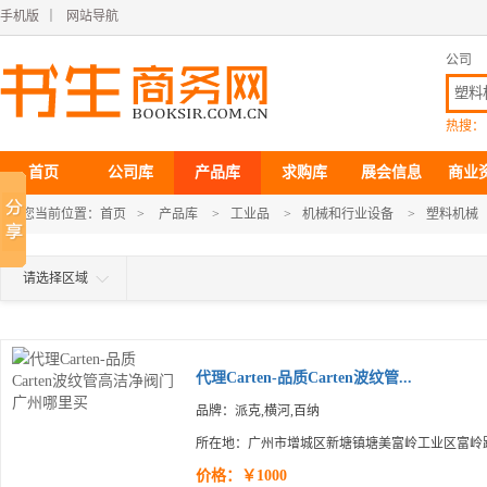
手机版
｜
网站导航
公司
热搜：
首页
公司库
产品库
求购库
展会信息
商业
您当前位置：
首页
>
产品库
>
工业品
>
机械和行业设备
>
塑料机械
请选择区域
代理Carten-品质Carten波纹管...
品牌：派克,横河,百纳
所在地：广州市增城区新塘镇塘美富岭工业区富岭路
价格：￥1000