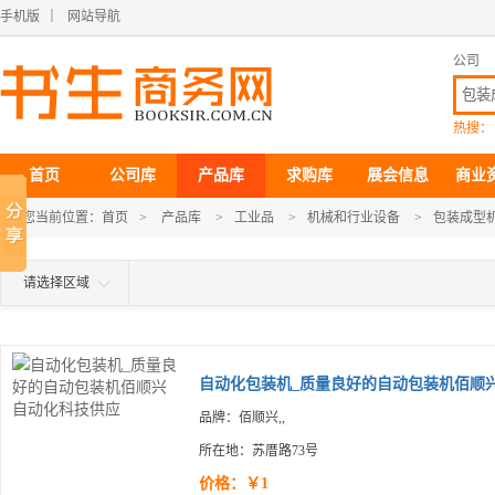
手机版
｜
网站导航
公司
热搜：
首页
公司库
产品库
求购库
展会信息
商业
您当前位置：
首页
>
产品库
>
工业品
>
机械和行业设备
>
包装成型
请选择区域
自动化包装机_质量良好的自动包装机佰顺兴.
品牌：佰顺兴,,
所在地：苏厝路73号
价格：￥1