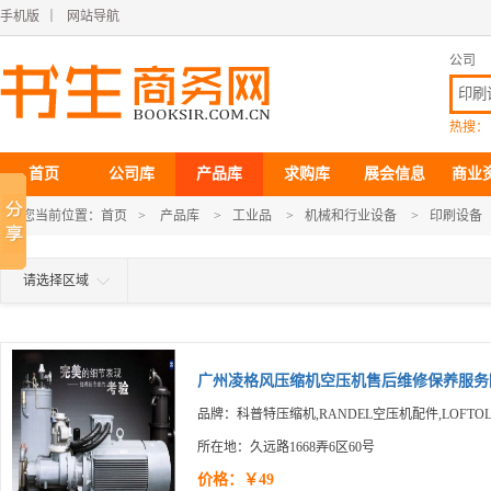
手机版
｜
网站导航
公司
热搜：
首页
公司库
产品库
求购库
展会信息
商业
您当前位置：
首页
>
产品库
>
工业品
>
机械和行业设备
>
印刷设备
请选择区域
广州凌格风压缩机空压机售后维修保养服务陶.
品牌：科普特压缩机,RANDEL空压机配件,LOFTO
所在地：久远路1668弄6区60号
价格：￥49