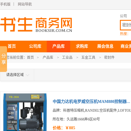
手机版
｜
网站导航
公司
热搜：
首页
公司库
产品库
求购库
展会信息
商业
您当前位置：
首页
>
产品库
>
工业品
>
五金工具
>
密封件
请选择区域
中国力达机电罗威空压机MAM880控制器...
品牌：科普特压缩机,RANDEL空压机配件,LOFTO
所在地：久远路1668弄6区60号
价格：￥885