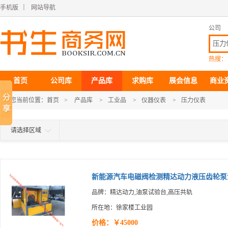
手机版
｜
网站导航
公司
热搜：
首页
公司库
产品库
求购库
展会信息
商业
您当前位置：
首页
>
产品库
>
工业品
>
仪器仪表
>
压力仪表
请选择区域
新能源汽车电磁阀检测精达动力液压齿轮泵油.
品牌：精达动力,油泵试验台,高压共轨
所在地：徐家楼工业园
价格：￥45000