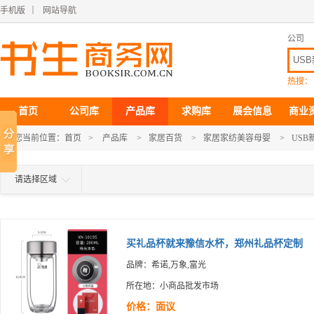
手机版
｜
网站导航
公司
热搜：
首页
公司库
产品库
求购库
展会信息
商业
您当前位置：
首页
>
产品库
>
家居百货
>
家居家纺美容母婴
>
USB
请选择区域
买礼品杯就来豫信水杯，郑州礼品杯定制
品牌：希诺,万象,富光
所在地：小商品批发市场
价格：面议