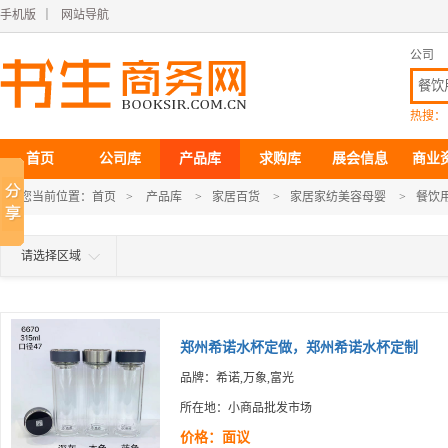
手机版
｜
网站导航
公司
热搜：
首页
公司库
产品库
求购库
展会信息
商业
您当前位置：
首页
>
产品库
>
家居百货
>
家居家纺美容母婴
>
餐饮
请选择区域
郑州希诺水杯定做，郑州希诺水杯定制
品牌：希诺,万象,富光
所在地：小商品批发市场
价格：面议