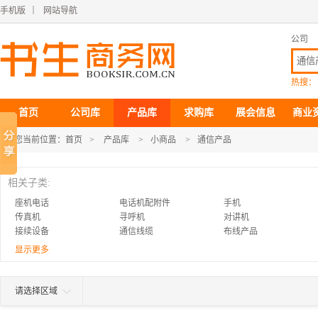
手机版
｜
网站导航
公司
热搜：
首页
公司库
产品库
求购库
展会信息
商业
您当前位置：
首页
>
产品库
>
小商品
>
通信产品
相关子类:
座机电话
电话机配附件
手机
传真机
寻呼机
对讲机
接续设备
通信线缆
布线产品
VPN设备
声讯系统
短信系统
显示更多
二手通讯产品
二手通信器材
通信产品供应
请选择区域