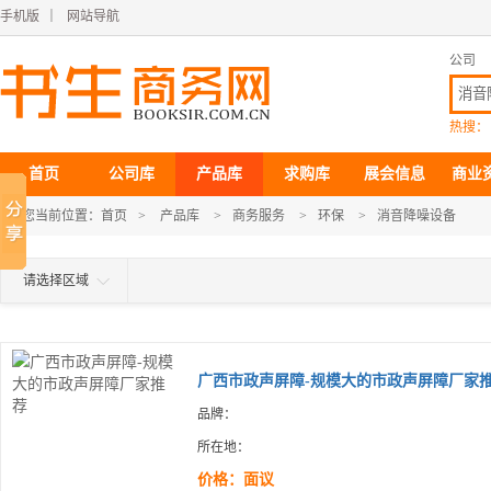
手机版
｜
网站导航
公司
热搜：
首页
公司库
产品库
求购库
展会信息
商业
您当前位置：
首页
>
产品库
>
商务服务
>
环保
>
消音降噪设备
请选择区域
广西市政声屏障-规模大的市政声屏障厂家推.
品牌：
所在地：
价格：面议