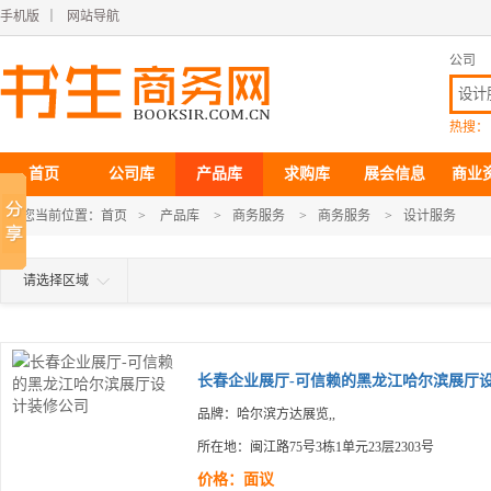
手机版
｜
网站导航
公司
热搜：
首页
公司库
产品库
求购库
展会信息
商业
您当前位置：
首页
>
产品库
>
商务服务
>
商务服务
>
设计服务
请选择区域
长春企业展厅-可信赖的黑龙江哈尔滨展厅设.
品牌：哈尔滨方达展览,,
所在地：闽江路75号3栋1单元23层2303号
价格：面议