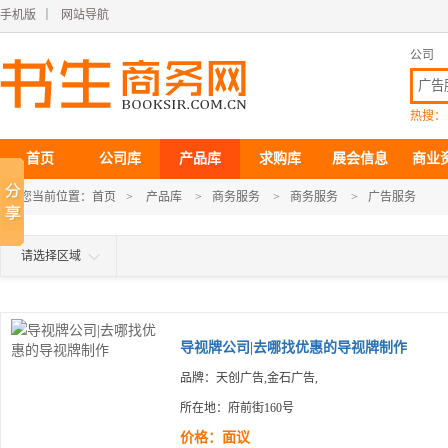
手机版
｜
网站导航
公司
热搜：
首页
公司库
产品库
求购库
展会信息
商业
您当前位置：
首页
>
产品库
>
商务服务
>
商务服务
>
广告服务
请选择区域
导视牌公司|去哪找优惠的导视牌制作
品牌：天创广告,金石广告,
所在地：府前街160号
价格：面议