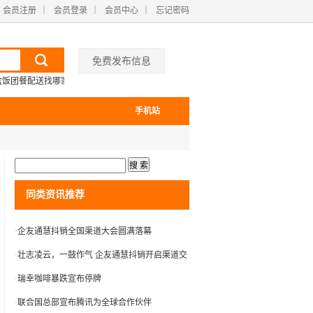
会员注册
｜
会员登录
｜
会员中心
｜
忘记密码
免费发布信息
盒饭团餐配送找哪家
徐州盒饭配送报价
手机站
同类资讯推荐
·
企友通慧抖销全国渠道大会圆满落幕
·
壮志凌云，一鼓作气 企友通慧抖销开启渠道交
流大会
·
瑞幸咖啡暴跌宣布停牌
·
联合国总部宣布腾讯为全球合作伙伴