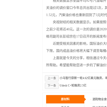
相关数据显示全国平均92号汽油每升下调0
关油价的调价窗口今年总共出现过5次，其
1.52元，汽柴油价格也重新回到了5元时
央视财经的相关数据显示。如果按照一般
之前少花将近40元。这一次的调价是202
格司副司长彭绍宗在17日召开的新闻发布
近期受相关因素的影响，国际油价大幅下
下限，国内成品油价格将大幅下调至每桶4
上面就是今天的分享，相信通过今天小编
所帮助。希望能帮助您进一步的了解油价
·
小马智行获新一轮4.62亿美元融资，
上一条
·
Udesk C+轮融资2.5亿
下一条
原材料
·
泗阳物业食