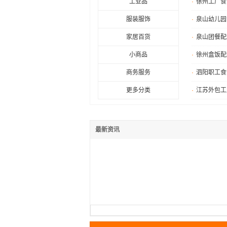
工业品
·
徐州工厂食
服装服饰
·
泉山幼儿园
家居百货
·
泉山团餐配
小商品
·
徐州盒饭配
商务服务
·
泗阳职工食
更多分类
·
江苏外包工
最新资讯