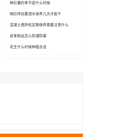
·
种红薯的季节是什么时候
·
砌红砖后要洒水保养几天才能干
·
混凝土搅拌机定期保养需要注意什么
·
皮革制品怎么防潮防霉
·
花生什么时候种植合适