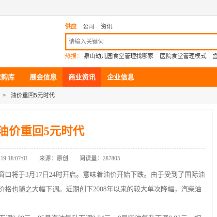
供应
公司
资讯
热搜：
泉山幼儿园食堂管理找哪家
医院食堂管理模式
求购库
展会信息
商业资讯
企业信息
>
油价重回5元时代
油价重回5元时代
9 18:07:01
来源：原创
阅读量：287805
将于3月17日24时开启。意味着油价开始下跌。由于受到了国际油
价格也随之大幅下调。近期创下2008年以来的较大单次降幅，汽柴油