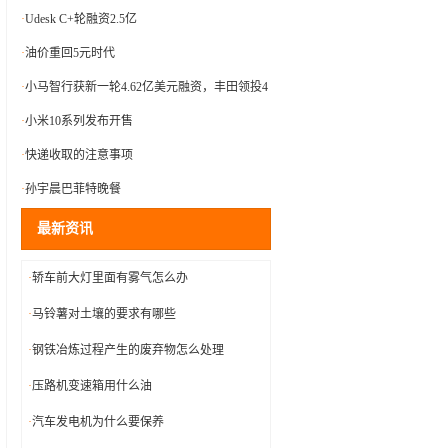
·
Udesk C+轮融资2.5亿
·
油价重回5元时代
·
小马智行获新一轮4.62亿美元融资，丰田领投4
亿
·
小米10系列发布开售
·
快递收取的注意事项
·
孙宇晨巴菲特晚餐
最新资讯
·
轿车前大灯里面有雾气怎么办
·
马铃薯对土壤的要求有哪些
·
钢铁冶炼过程产生的废弃物怎么处理
·
压路机变速箱用什么油
·
汽车发电机为什么要保养