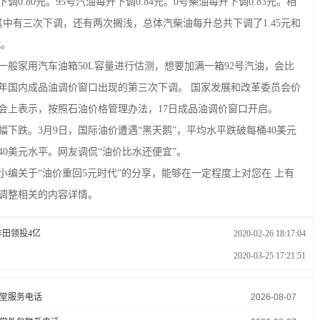
.80元。95号汽油每升下调0.84元。0号柴油每升下调0.83元。相
中有三次下调，还有两次搁浅，总体汽柴油每升总共下调了1.45元和
代。
家用汽车油箱50L容量进行估测，想要加满一箱92号汽油，会比
0年国内成品油调价窗口出现的第三次下调。 国家​发展和改​革委员会价
会上表示，按照石油价格管理办法，17日成品油调价窗口开启。
跌。3月9日，国际油价遭遇“黑天鹅”，平均水平跌破每桶40美元
0美元水平。网友调侃“油价比水还便宜”。
关于“油价重回5元时代”的分享，能够在一定程度上对您在 上有
调整相关的内容详情。
丰田领投4亿
2020-02-26 18:17:04
2020-03-25 17:21:51
堂服务电话
2026-08-07